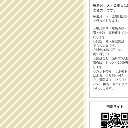
毎週月・火・金曜日は
理容の日です。
毎週月・火・金曜日は出
を行っております。
◇香川県内（離島を除く
讃・中讃・高松市までお
たします。
◇病院・老人保健施設、
でも大丈夫です。
◇料金は3500円です。
費500円〜）
◇施設など１箇所で5人
場合は、おひとり2000
ります。
◇カットのみ（うぶ毛ト
による、えり剃り付き）
◇ご質問等は、0877-62-
7257（担当：宮本）ま
いいたします。
携帯サイト