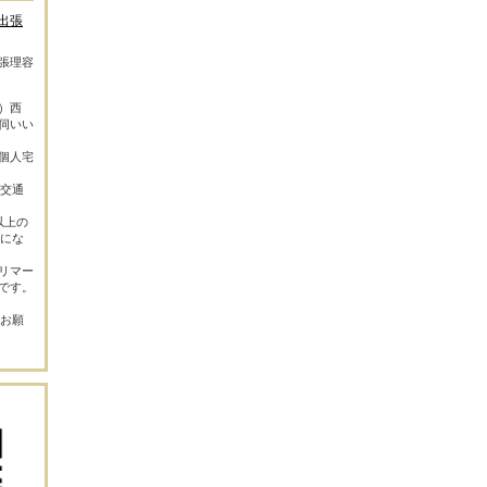
出張
張理容
）西
伺いい
個人宅
（交通
以上の
円にな
リマー
です。
でお願