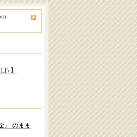
OWD
日) 】
金』 のまま