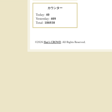
カウンター
Today:
40
Yesterday:
409
Total:
186930
©2026
Hair's CROWD
. All Rights Reserved.